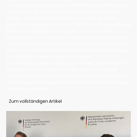
des Föderalitätsprinzips, um weiterhin eigenständig über
den Einsatz der EU-Gelder vor Ort mitentscheiden zu
können. Durch die geplante Neuausrichtung drohen
erhebliche Kürzungen im ländlichen Raum, da das dortige
Strukturförderprogramm „Leader“ voraussichtlich
wegfallen wird. Zudem steht der Europäische Sozialfonds
(ESF+) vor dem Verlust seiner Eigenständigkeit und soll in
einen gemeinsamen Gesamttopf integriert werden, was
laut Wohlfahrtsverbänden zu massiven
Verteilungskämpfen und drastischen Mittelkürzungen im
sozialen Sektor führen könnte. Wir setzen uns daher
nachdrücklich dafür ein, die soziale Förderung zu sichern
und erfolgreiche regionale Projekte für schutzbedürftige
Gruppen zu erhalten.
Zum vollständigen Artikel